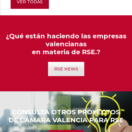
VER TODAS
¿Qué están haciendo las empresas
valencianas
en materia de RSE.?
RSE NEWS
CONSULTA OTROS PROYECTOS
DE
CÁMARA VALENCIA PARA RSE